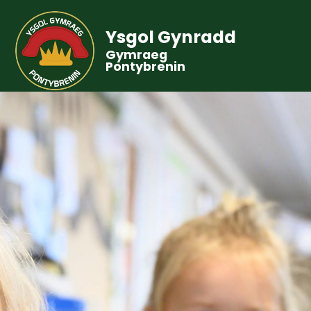
Ysgol Gynradd
Gymraeg
Pontybrenin