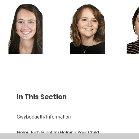
In This Section
Gwybodaeth/Information
Helpu Eich Plentyn/Helping Your Child