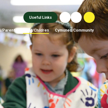
Useful Links
i/Parents
Plant/Children
Cymuned/Community