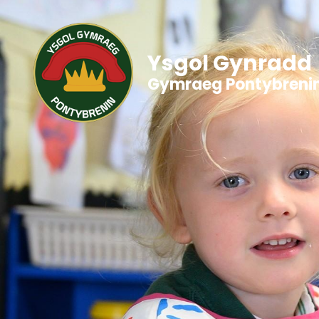
Ysgol Gynradd
Gymraeg Pontybreni