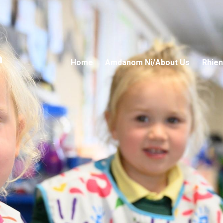
n
Home
Amdanom Ni/About Us
Rhien