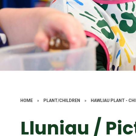
HOME
»
PLANT/CHILDREN
»
HAWLIAU PLANT - CH
Lluniau / Pi