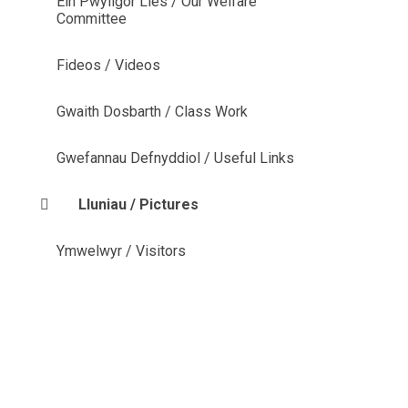
Ein Pwyllgor Lles / Our Welfare
Committee
Fideos / Videos
Gwaith Dosbarth / Class Work
Gwefannau Defnyddiol / Useful Links
Lluniau / Pictures
Ymwelwyr / Visitors