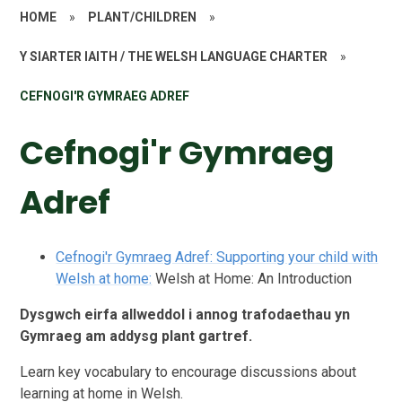
HOME
»
PLANT/CHILDREN
»
Y SIARTER IAITH / THE WELSH LANGUAGE CHARTER
»
CEFNOGI'R GYMRAEG ADREF
Cefnogi'r Gymraeg
Adref
Cefnogi'r Gymraeg Adref: Supporting your child with
Welsh at home:
Welsh at Home: An Introduction
Dysgwch eirfa allweddol i annog trafodaethau yn
Gymraeg am addysg plant gartref.
Learn key vocabulary to encourage discussions about
learning at home in Welsh.