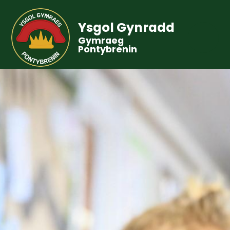
Ysgol Gynradd
Gymraeg
Pontybrenin