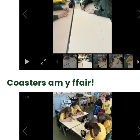
Coasters am y ffair!
2
/
8