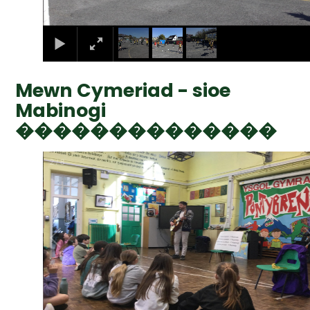
Mewn Cymeriad - sioe
Mabinogi
��������������
2
/
8