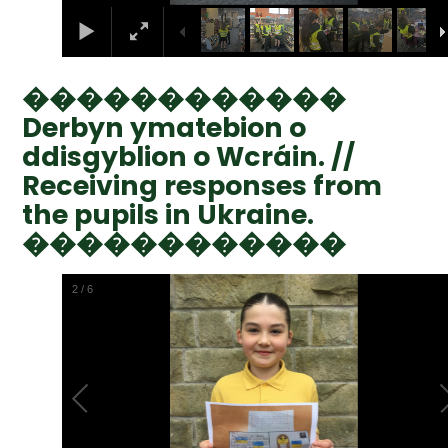
������������
Derbyn ymatebion o
ddisgyblion o Wcráin. //
Receiving responses from
the pupils in Ukraine.
������������
2
/
6