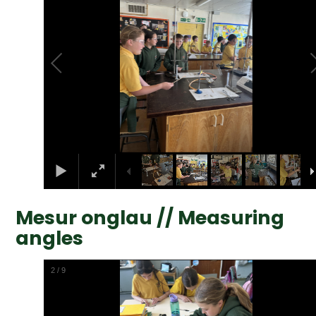
Mesur onglau // Measuring
angles
2
/
9