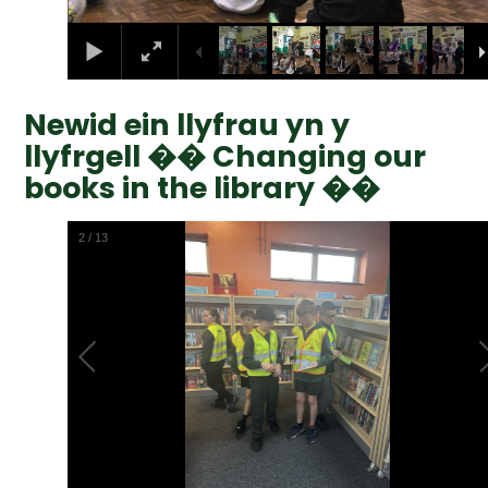
Newid ein llyfrau yn y
llyfrgell �� Changing our
books in the library ��
2
/
13