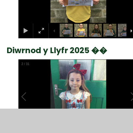
Diwrnod y Llyfr 2025 ��
2
/
31