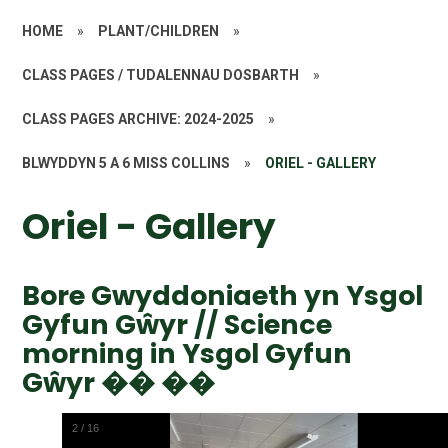
HOME
»
PLANT/CHILDREN
»
CLASS PAGES / TUDALENNAU DOSBARTH
»
CLASS PAGES ARCHIVE: 2024-2025
»
BLWYDDYN 5 A 6 MISS COLLINS
»
ORIEL - GALLERY
Oriel - Gallery
Bore Gwyddoniaeth yn Ysgol
Gyfun Gŵyr // Science
morning in Ysgol Gyfun
Gŵyr �� ��
2
/
16