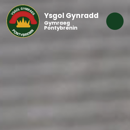
Ysgol Gynradd
Gymraeg
Pontybrenin