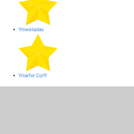
Ymweliadau
Ymarfer Corff
In This Section