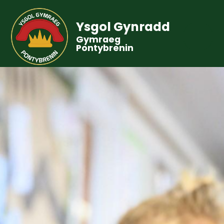
Ysgol Gynradd
Gymraeg
Pontybrenin