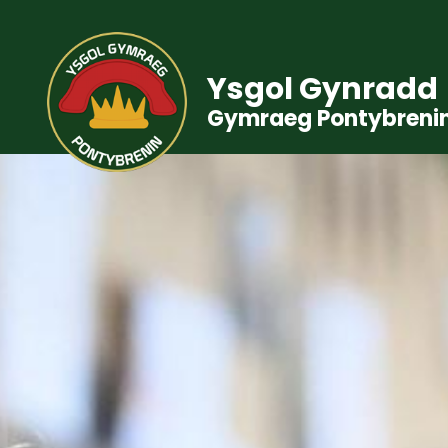
Ysgol Gynradd
Gymraeg Pontybreni