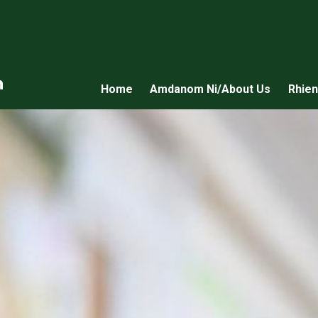
n
Home
Amdanom Ni/About Us
Rhien