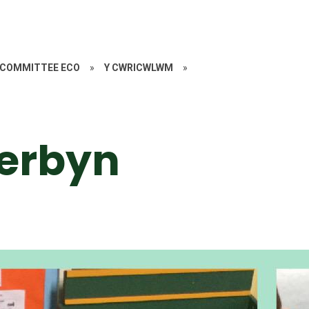
O COMMITTEE ECO
»
Y CWRICWLWM
»
Derbyn