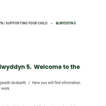
YN / SUPPORTING YOUR CHILD
»
BLWYDDYN 5
lwyddyn 5. Welcome to the
waith dosbarth. / Here you will find information
s work.