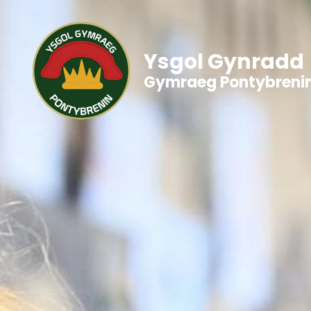
Ysgol Gynradd
Gymraeg Pontybreni