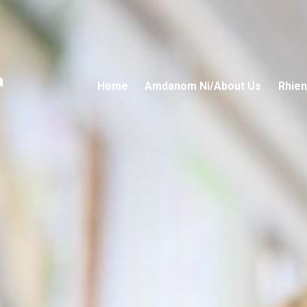
n
Home
Amdanom Ni/About Us
Rhien