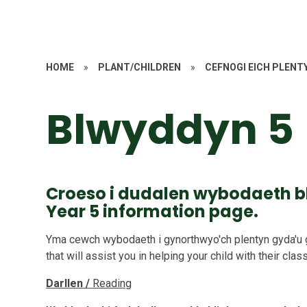
HOME
»
PLANT/CHILDREN
»
CEFNOGI EICH PLENT
Blwyddyn 5
Croeso i dudalen wybodaeth b
Year 5 information page.
Yma cewch wybodaeth i gynorthwyo'ch plentyn gyda'u g
that will assist you in helping your child with their clas
Darllen /
Reading