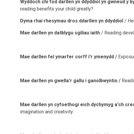
Wyddoch chi fod darllen yn ddyddiol yn gwneud y by
reading benefits your child greatly?
Dyma rhai rhesymau dros ddarllen yn ddyddiol
/ He
Mae darllen yn datblygu sgiliau iaith
/ Reading devel
Mae darllen fel ymarfer corff i'r ymenydd /
Exposure
Mae darllen yn gwella'r gallu i ganolbwyntio /
Readi
Mae darllen yn cyfoethogi eich dychymyg a'ch cre
imagination and creativity