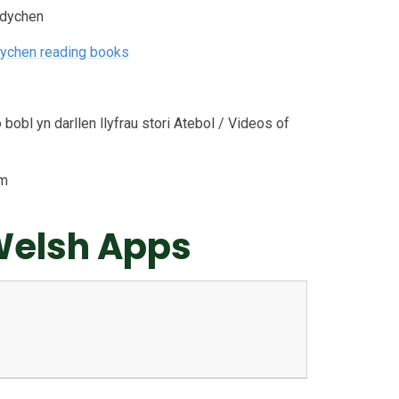
dychen
dychen reading books
bobl yn darllen llyfrau stori Atebol / Videos of
am
Welsh Apps