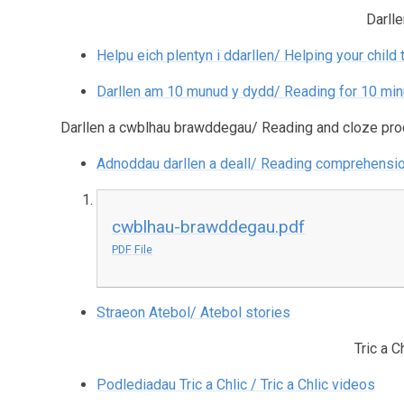
Darlle
Helpu eich plentyn i ddarllen/ Helping your child 
Darllen am 10 munud y dydd/ Reading for 10 min
Darllen a cwblhau brawddegau/ Reading and cloze pr
Adnoddau darllen a deall/ Reading comprehensio
cwblhau-brawddegau.pdf
PDF File
Straeon Atebol/ Atebol stories
Tric a C
Podlediadau Tric a Chlic / Tric a Chlic videos