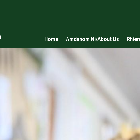
n
Home
Amdanom Ni/About Us
Rhien