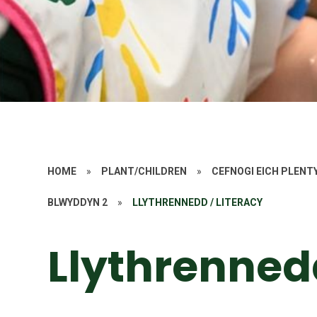
HOME
»
PLANT/CHILDREN
»
CEFNOGI EICH PLENT
BLWYDDYN 2
»
LLYTHRENNEDD / LITERACY
Llythrennedd