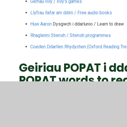
Gemau Rily / Rily's games
Llyfrau llafar am ddim / Free audio books
Huw Aaron
Dysgwch i ddarlunio / Learn to draw
Rhaglenni Stwnsh / Stwnsh programmes
Coeden Ddarllen Rhydychen (Oxford Reading Tr
Geiriau POPAT i ddar
POPAT words to rea
geiriau-popat.pdf
PDF File