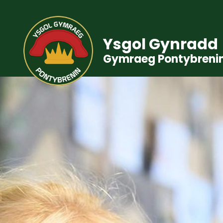
Ysgol Gynradd
Gymraeg Pontybreni