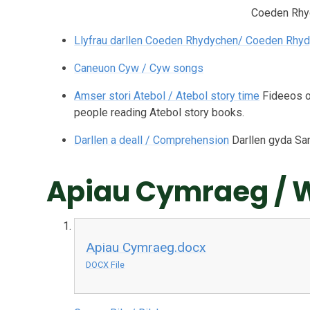
Coeden Rhy
Llyfrau darllen Coeden Rhydychen/ Coeden Rhy
Caneuon Cyw / Cyw songs
Amser stori Atebol / Atebol story time
Fideeos o 
people reading Atebol story books.
Darllen a deall / Comprehension
Darllen gyda S
Apiau Cymraeg / 
Apiau Cymraeg.docx
DOCX File