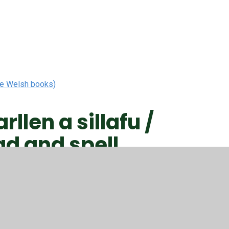
ee Welsh books)
llen a sillafu /
d and spell.