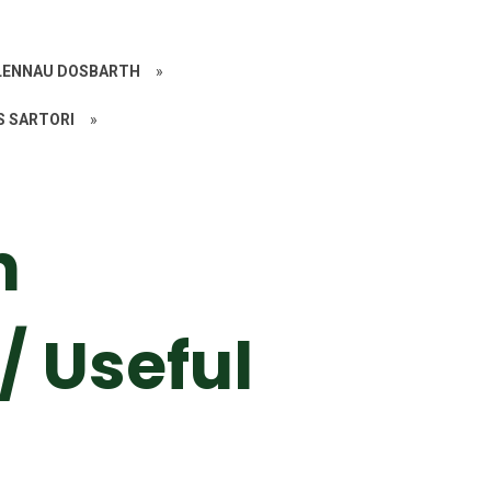
ALENNAU DOSBARTH
»
S SARTORI
»
h
/ Useful