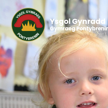
Ysgol Gynradd
Gymraeg Pontybreni