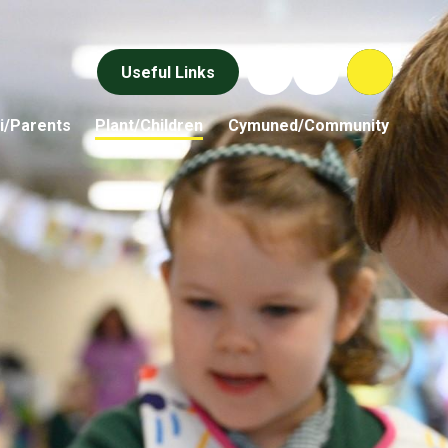
Useful Links
i/Parents
Plant/Children
Cymuned/Community