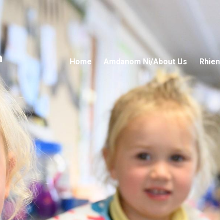
n
Home
Amdanom Ni/About Us
Rhien