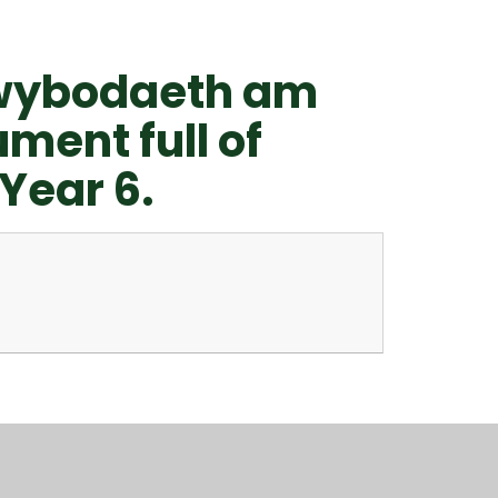
gwybodaeth am
ment full of
Year 6.